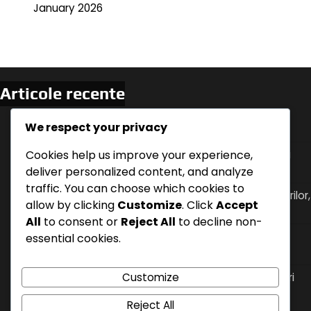
January 2026
Articole recente
Germania vs Suedia: Momente cheie ale meciului,
We respect your privacy
Statistici ale jucătorilor, Formatii ale echipelor
Cookies help us improve your experience,
Uruguay vs Portugalia: Dinamica meciului, Jucători
cheie, Ajustări tactice
deliver personalized content, and analyze
traffic. You can choose which cookies to
Tacticile ofensive ale Uruguayului: Mișcările jucătorilor,
allow by clicking
Customize
. Click
Accept
strategiile de marcaj, dinamica meciului
All
to consent or
Reject All
to decline non-
Spania vs Iran: Ocazii de marcaj, Erori de apărare,
essential cookies.
Momentele cheie ale jucătorilor
Customize
Flexibilitatea Tactică a Columbiei: Formatii, Ajustări
ale Jucătorilor, Impactul în Meci
Reject All