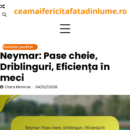
Skip
ceamaifericitafatadinlume.ro
to
content
Statistici jucător
Neymar: Pase cheie,
Driblinguri, Eficiența în
meci
Clara Monroe
04/02/2026