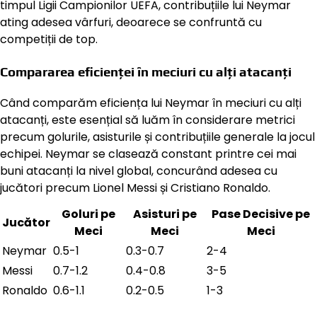
timpul Ligii Campionilor UEFA, contribuțiile lui Neymar
ating adesea vârfuri, deoarece se confruntă cu
competiții de top.
Compararea eficienței în meciuri cu alți atacanți
Când comparăm eficiența lui Neymar în meciuri cu alți
atacanți, este esențial să luăm în considerare metrici
precum golurile, asisturile și contribuțiile generale la jocul
echipei. Neymar se clasează constant printre cei mai
buni atacanți la nivel global, concurând adesea cu
jucători precum Lionel Messi și Cristiano Ronaldo.
Goluri pe
Asisturi pe
Pase Decisive pe
Jucător
Meci
Meci
Meci
Neymar
0.5-1
0.3-0.7
2-4
Messi
0.7-1.2
0.4-0.8
3-5
Ronaldo
0.6-1.1
0.2-0.5
1-3