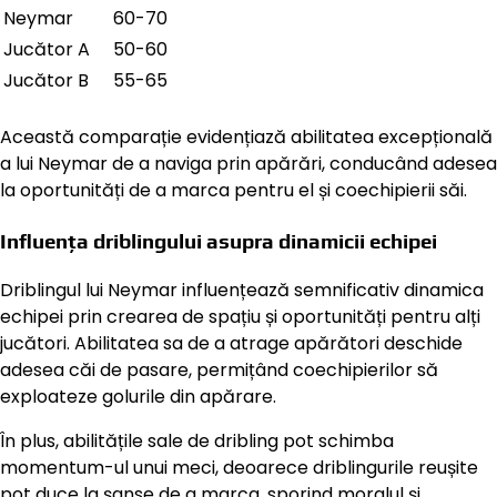
Neymar
60-70
Jucător A
50-60
Jucător B
55-65
Această comparație evidențiază abilitatea excepțională
a lui Neymar de a naviga prin apărări, conducând adesea
la oportunități de a marca pentru el și coechipierii săi.
Influența driblingului asupra dinamicii echipei
Driblingul lui Neymar influențează semnificativ dinamica
echipei prin crearea de spațiu și oportunități pentru alți
jucători. Abilitatea sa de a atrage apărători deschide
adesea căi de pasare, permițând coechipierilor să
exploateze golurile din apărare.
În plus, abilitățile sale de dribling pot schimba
momentum-ul unui meci, deoarece driblingurile reușite
pot duce la șanse de a marca, sporind moralul și