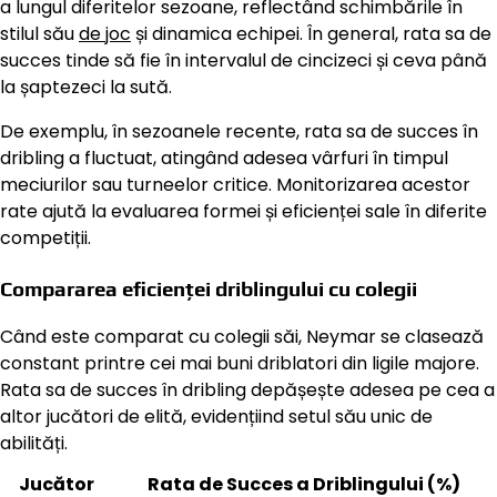
a lungul diferitelor sezoane, reflectând schimbările în
stilul său
de joc
și dinamica echipei. În general, rata sa de
succes tinde să fie în intervalul de cincizeci și ceva până
la șaptezeci la sută.
De exemplu, în sezoanele recente, rata sa de succes în
dribling a fluctuat, atingând adesea vârfuri în timpul
meciurilor sau turneelor critice. Monitorizarea acestor
rate ajută la evaluarea formei și eficienței sale în diferite
competiții.
Compararea eficienței driblingului cu colegii
Când este comparat cu colegii săi, Neymar se clasează
constant printre cei mai buni driblatori din ligile majore.
Rata sa de succes în dribling depășește adesea pe cea a
altor jucători de elită, evidențiind setul său unic de
abilități.
Jucător
Rata de Succes a Driblingului (%)