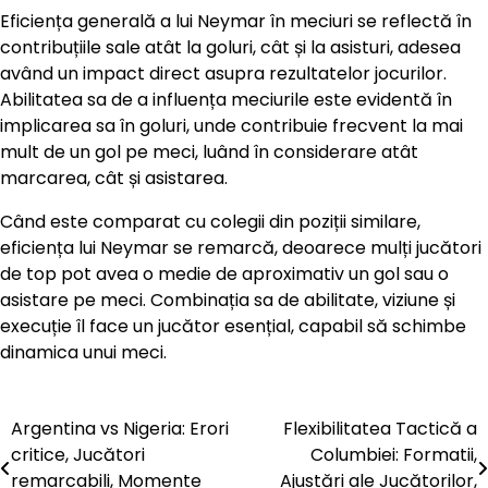
Eficiența generală a lui Neymar în meciuri se reflectă în
contribuțiile sale atât la goluri, cât și la asisturi, adesea
având un impact direct asupra rezultatelor jocurilor.
Abilitatea sa de a influența meciurile este evidentă în
implicarea sa în goluri, unde contribuie frecvent la mai
mult de un gol pe meci, luând în considerare atât
marcarea, cât și asistarea.
Când este comparat cu colegii din poziții similare,
eficiența lui Neymar se remarcă, deoarece mulți jucători
de top pot avea o medie de aproximativ un gol sau o
asistare pe meci. Combinația sa de abilitate, viziune și
execuție îl face un jucător esențial, capabil să schimbe
dinamica unui meci.
Argentina vs Nigeria: Erori
Flexibilitatea Tactică a
Post
critice, Jucători
Columbiei: Formatii,
navigation
remarcabili, Momente
Ajustări ale Jucătorilor,