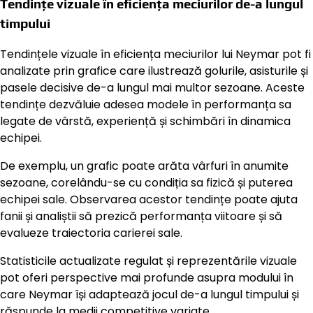
Tendințe vizuale în eficiența meciurilor de-a lungul
timpului
Tendințele vizuale în eficiența meciurilor lui Neymar pot fi
analizate prin grafice care ilustrează golurile, asisturile și
pasele decisive de-a lungul mai multor sezoane. Aceste
tendințe dezvăluie adesea modele în performanța sa
legate de vârstă, experiență și schimbări în dinamica
echipei.
De exemplu, un grafic poate arăta vârfuri în anumite
sezoane, corelându-se cu condiția sa fizică și puterea
echipei sale. Observarea acestor tendințe poate ajuta
fanii și analiștii să prezică performanța viitoare și să
evalueze traiectoria carierei sale.
Statisticile actualizate regulat și reprezentările vizuale
pot oferi perspective mai profunde asupra modului în
care Neymar își adaptează jocul de-a lungul timpului și
răspunde la medii competitive variate.