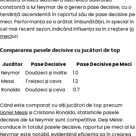
constantă a lui Neymar de a genera pase decisive, cu o
tendință ascendentă în raportul său de pase decisive pe
meci. Performanța sa a arătat îmbunătățiri, în special în
cel mai recent sezon, indicând influența sa în creștere
în
meci
uri.
Compararea pasele decisive cu jucători de top
Jucător
Pase Decisive
Pase Decisive pe Meci
Neymar
Douăzeci și înalte
1.0
Messi
Treizeci și ceva
1.2
Ronaldo
Douăzeci și ceva
0.7
Când este comparat cu alți jucători de top precum
Lionel Messi
și Cristiano Ronaldo, statisticile pasele
decisive ale lui Neymar sunt competitive. Deși Messi
conduce în totalul pasele decisive, raportul pe meci al lui
Neymar este notabil, evidențiind eficiența sa în crearea