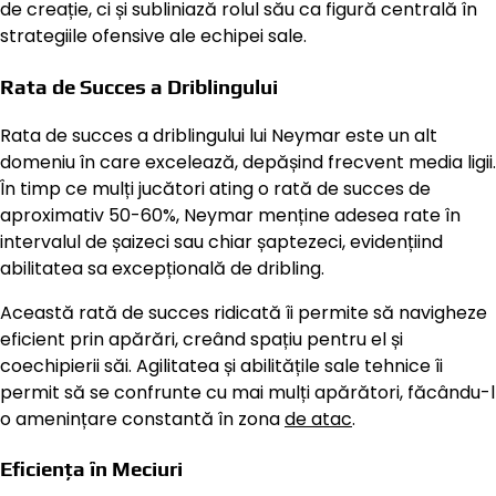
de creație, ci și subliniază rolul său ca figură centrală în
strategiile ofensive ale echipei sale.
Rata de Succes a Driblingului
Rata de succes a driblingului lui Neymar este un alt
domeniu în care excelează, depășind frecvent media ligii.
În timp ce mulți jucători ating o rată de succes de
aproximativ 50-60%, Neymar menține adesea rate în
intervalul de șaizeci sau chiar șaptezeci, evidențiind
abilitatea sa excepțională de dribling.
Această rată de succes ridicată îi permite să navigheze
eficient prin apărări, creând spațiu pentru el și
coechipierii săi. Agilitatea și abilitățile sale tehnice îi
permit să se confrunte cu mai mulți apărători, făcându-l
o amenințare constantă în zona
de atac
.
Eficiența în Meciuri