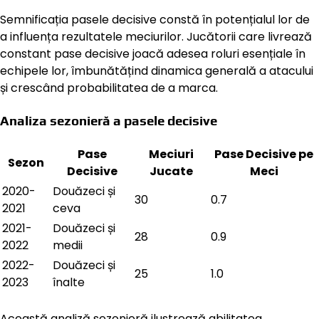
Semnificația pasele decisive constă în potențialul lor de
a influența rezultatele meciurilor. Jucătorii care livrează
constant pase decisive joacă adesea roluri esențiale în
echipele lor, îmbunătățind dinamica generală a atacului
și crescând probabilitatea de a marca.
Analiza sezonieră a pasele decisive
Pase
Meciuri
Pase Decisive pe
Sezon
Decisive
Jucate
Meci
2020-
Douăzeci și
30
0.7
2021
ceva
2021-
Douăzeci și
28
0.9
2022
medii
2022-
Douăzeci și
25
1.0
2023
înalte
Această analiză sezonieră ilustrează abilitatea