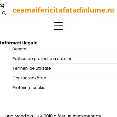
Skip
ceamaifericitafatadinlume.ro
to
content
Informații legale
Despre
Politica de protecție a datelor
Termeni de utilizare
Contactează-ne
Preferințe cookie
Cupa Mondială FIFA 2018 a fost un eveniment de