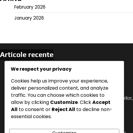
February 2026
January 2026
Articole recente
Germania vs Suedia: Momente cheie ale meciului,
We respect your privacy
Statistici ale jucătorilor, Formatii ale echipelor
Cookies help us improve your experience,
Uruguay vs Portugalia: Dinamica meciului, Jucători
cheie, Ajustări tactice
deliver personalized content, and analyze
traffic. You can choose which cookies to
Tacticile ofensive ale Uruguayului: Mișcările jucătorilor,
allow by clicking
Customize
. Click
Accept
strategiile de marcaj, dinamica meciului
All
to consent or
Reject All
to decline non-
Spania vs Iran: Ocazii de marcaj, Erori de apărare,
essential cookies.
Momentele cheie ale jucătorilor