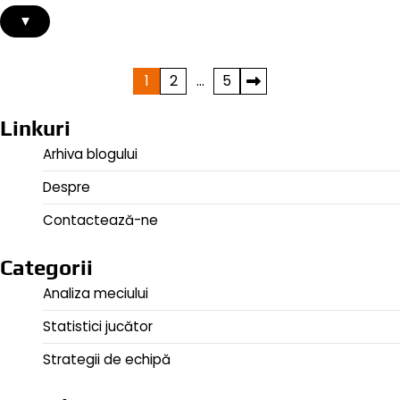
▾
Posts
1
2
…
5
pagination
Linkuri
Arhiva blogului
Despre
Contactează-ne
Categorii
Analiza meciului
Statistici jucător
Strategii de echipă