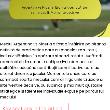
Meciul Argentina vs Nigeria a fost o întâlnire palpitantă
definită de erori critice care au modelat rezultatul,
inclusiv slăbiciuni în apărare și ocazii ratate. Jucătorii
remarcabili din ambele echipe și-au demonstrat
abilitățile, aducând contribuții semnificative care au
alterat dinamica jocului.
Momentele cheie
care au
schimbat soarta meciului, cum ar fi golurile cruciale și
intervențiile decisive, au subliniat și mai mult ajustările
strategice și talentele individuale expuse pe parcursul
meciului.
Key sections in the article: