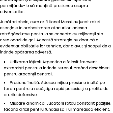
permițându-le să mențină presiunea asupra
adversarilor.
Jucători cheie, cum ar fi Lionel Messi, au jucat roluri
esențiale în orchestrarea atacurilor, adesea
retrăgându-se pentru a se conecta cu mijlocașii și a
crea ocazii de gol. Această strategie nu doar că a
evidențiat abilitățile lor tehnice, dar a avut și scopul de a
întinde apărarea adversă.
Utilizarea lățimii: Argentina a folosit frecvent
extremiști pentru a întinde terenul, creând deschideri
pentru atacanții centrali.
Presiune înaltă: Adesea inițiau presiune înaltă pe
teren pentru a recâștiga rapid posesia și a profita de
erorile defensive.
Mișcare dinamică: Jucătorii rotau constant pozițiile,
făcând dificil pentru fundași să îi urmărească eficient.