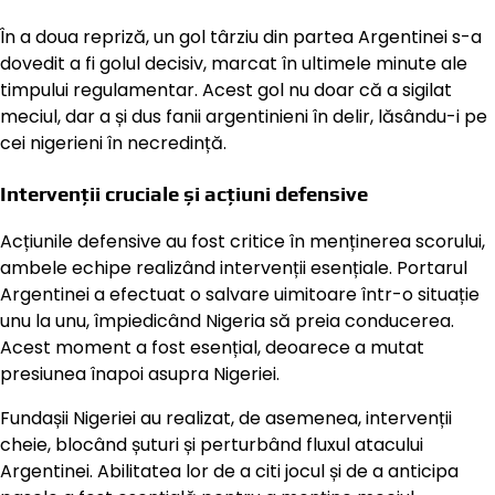
În a doua repriză, un gol târziu din partea Argentinei s-a
dovedit a fi golul decisiv, marcat în ultimele minute ale
timpului regulamentar. Acest gol nu doar că a sigilat
meciul, dar a și dus fanii argentinieni în delir, lăsându-i pe
cei nigerieni în necredință.
Intervenții cruciale și acțiuni defensive
Acțiunile defensive au fost critice în menținerea scorului,
ambele echipe realizând intervenții esențiale. Portarul
Argentinei a efectuat o salvare uimitoare într-o situație
unu la unu, împiedicând Nigeria să preia conducerea.
Acest moment a fost esențial, deoarece a mutat
presiunea înapoi asupra Nigeriei.
Fundașii Nigeriei au realizat, de asemenea, intervenții
cheie, blocând șuturi și perturbând fluxul atacului
Argentinei. Abilitatea lor de a citi jocul și de a anticipa