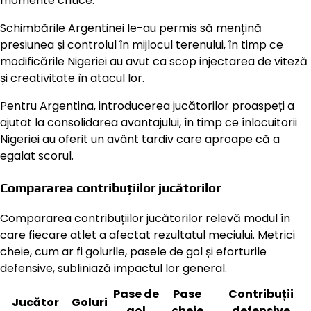
momente critice.
Schimbările Argentinei le-au permis să mențină
presiunea și controlul în mijlocul terenului, în timp ce
modificările Nigeriei au avut ca scop injectarea de viteză
și creativitate în atacul lor.
Pentru Argentina, introducerea jucătorilor proaspeți a
ajutat la consolidarea avantajului, în timp ce înlocuitorii
Nigeriei au oferit un avânt tardiv care aproape că a
egalat scorul.
Compararea contribuțiilor jucătorilor
Compararea contribuțiilor jucătorilor relevă modul în
care fiecare atlet a afectat rezultatul meciului. Metrici
cheie, cum ar fi golurile, pasele de gol și eforturile
defensive, subliniază impactul lor general.
Pase de
Pase
Contribuții
Jucător
Goluri
gol
cheie
defensive