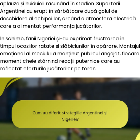
aplauze și huiduieli răsunând în stadion. Suporterii
Argentinei au erupt în sărbătoare după golul de
deschidere al echipei lor, creând o atmosferă electrică
care a alimentat performanța jucătorilor.
În schimb, fanii Nigeriei și-au exprimat frustrarea în
timpul ocaziilor ratate și slăbiciunilor în apărare. Montajul
emoțional al meciului a menținut publicul angajat, fiecare
moment cheie stârnind reacții puternice care au
reflectat eforturile jucătorilor pe teren.