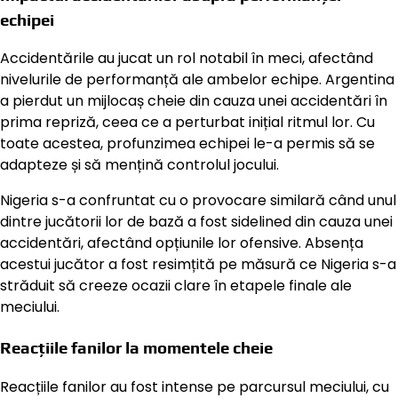
echipei
Accidentările au jucat un rol notabil în meci, afectând
nivelurile de performanță ale ambelor echipe. Argentina
a pierdut un mijlocaș cheie din cauza unei accidentări în
prima repriză, ceea ce a perturbat inițial ritmul lor. Cu
toate acestea, profunzimea echipei le-a permis să se
adapteze și să mențină controlul jocului.
Nigeria s-a confruntat cu o provocare similară când unul
dintre jucătorii lor de bază a fost sidelined din cauza unei
accidentări, afectând opțiunile lor ofensive. Absența
acestui jucător a fost resimțită pe măsură ce Nigeria s-a
străduit să creeze ocazii clare în etapele finale ale
meciului.
Reacțiile fanilor la momentele cheie
Reacțiile fanilor au fost intense pe parcursul meciului, cu