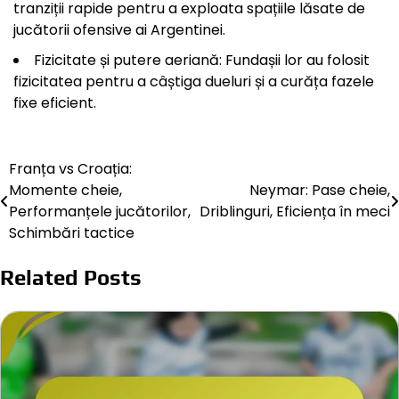
tranziții rapide pentru a exploata spațiile lăsate de
jucătorii ofensive ai Argentinei.
Fizicitate și putere aeriană: Fundașii lor au folosit
fizicitatea pentru a câștiga dueluri și a curăța fazele
fixe eficient.
Franța vs Croația:
Post
Momente cheie,
Neymar: Pase cheie,
navigation
Performanțele jucătorilor,
Driblinguri, Eficiența în meci
Schimbări tactice
Related Posts