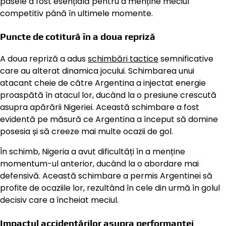
pasele a fost esențială pentru a menține meciul
competitiv până în ultimele momente.
Puncte de cotitură în a doua repriză
A doua repriză a adus
schimbări tactice
semnificative
care au alterat dinamica jocului. Schimbarea unui
atacant cheie de către Argentina a injectat energie
proaspătă în atacul lor, ducând la o presiune crescută
asupra apărării Nigeriei. Această schimbare a fost
evidentă pe măsură ce Argentina a început să domine
posesia și să creeze mai multe ocazii de gol.
În schimb, Nigeria a avut dificultăți în a menține
momentum-ul anterior, ducând la o abordare mai
defensivă. Această schimbare a permis Argentinei să
profite de ocaziile lor, rezultând în cele din urmă în golul
decisiv care a încheiat meciul.
Impactul accidentărilor asupra performanței