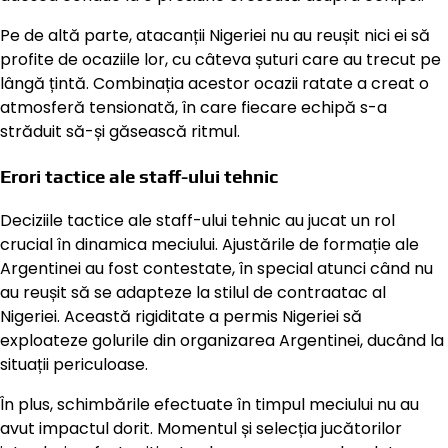
Pe de altă parte, atacanții Nigeriei nu au reușit nici ei să
profite de ocaziile lor, cu câteva șuturi care au trecut pe
lângă țintă. Combinația acestor ocazii ratate a creat o
atmosferă tensionată, în care fiecare echipă s-a
străduit să-și găsească ritmul.
Erori tactice ale staff-ului tehnic
Deciziile tactice ale staff-ului tehnic au jucat un rol
crucial în dinamica meciului. Ajustările de formație ale
Argentinei au fost contestate, în special atunci când nu
au reușit să se adapteze la stilul de contraatac al
Nigeriei. Această rigiditate a permis Nigeriei să
exploateze golurile din organizarea Argentinei, ducând la
situații periculoase.
În plus, schimbările efectuate în timpul meciului nu au
avut impactul dorit. Momentul și selecția jucătorilor