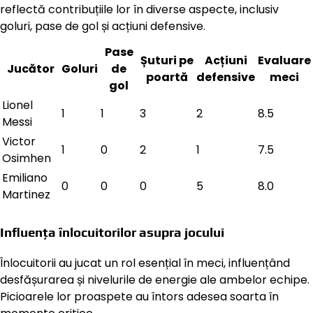
reflectă contribuțiile lor în diverse aspecte, inclusiv
goluri, pase de gol și acțiuni defensive.
Pase
Șuturi pe
Acțiuni
Evaluare
Jucător
Goluri
de
poartă
defensive
meci
gol
Lionel
1
1
3
2
8.5
Messi
Victor
1
0
2
1
7.5
Osimhen
Emiliano
0
0
0
5
8.0
Martinez
Influența înlocuitorilor asupra jocului
Înlocuitorii au jucat un rol esențial în meci, influențând
desfășurarea și nivelurile de energie ale ambelor echipe.
Picioarele lor proaspete au întors adesea soarta în