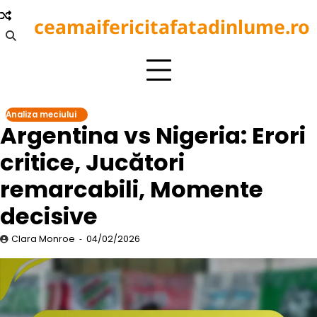
Skip
ceamaifericitafatadinlume.ro
to
content
Analiza meciului
Argentina vs Nigeria: Erori
critice, Jucători
remarcabili, Momente
decisive
Clara Monroe
04/02/2026