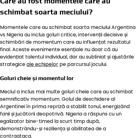
Care au fost momentele care au
schimbat soarta meciului?
Momentele care au schimbat soarta meciului Argentina
vs Nigeria au inclus goluri critice, intervenții decisive și
schimbări de momentum care au influențat rezultatul
final. Aceste evenimente esențiale nu doar că au
evidențiat talentul individual, dar au subliniat și ajustările
strategice
ale echipelor
pe parcursul jocului.
Goluri cheie și momentul lor
Meciul a inclus mai multe goluri cheie care au schimbat
semnificativ momentum. Golul de deschidere al
Argentinei în prima repriză a stabilit tonul, energizând
fanii și jucătorii deopotrivă. Nigeria a răspuns cu un
egalizator bine-timed la scurt timp după,
demonstrându-și reziliența și abilitatea de a
contraataca.