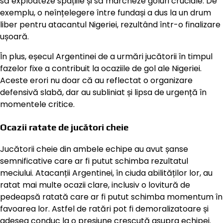
să exploateze spațiile și să marcheze goluri cruciale. De
exemplu, o neînțelegere între fundași a dus la un drum
liber pentru atacantul Nigeriei, rezultând într-o finalizare
ușoară.
În plus, eșecul Argentinei de a urmări jucătorii în timpul
fazelor fixe a contribuit la ocaziile de gol ale Nigeriei.
Aceste erori nu doar că au reflectat o organizare
defensivă slabă, dar au subliniat și lipsa de urgență în
momentele critice.
Ocazii ratate de jucători cheie
Jucătorii cheie din ambele echipe au avut șanse
semnificative care ar fi putut schimba rezultatul
meciului. Atacanții Argentinei, în ciuda abilităților lor, au
ratat mai multe ocazii clare, inclusiv o lovitură de
pedeapsă ratată care ar fi putut schimba momentum în
favoarea lor. Astfel de ratări pot fi demoralizatoare și
adesea conduc la o presiune crescută asupra echipei.