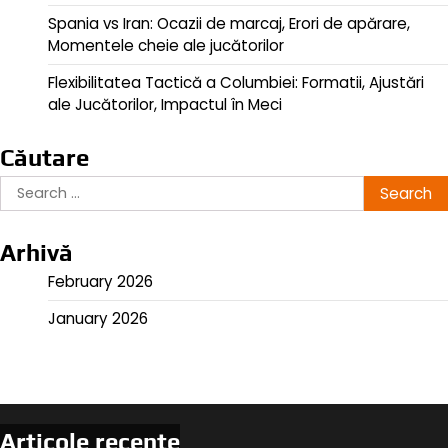
Spania vs Iran: Ocazii de marcaj, Erori de apărare,
Momentele cheie ale jucătorilor
Flexibilitatea Tactică a Columbiei: Formatii, Ajustări
ale Jucătorilor, Impactul în Meci
Căutare
Search
for:
Arhivă
February 2026
January 2026
Articole recente