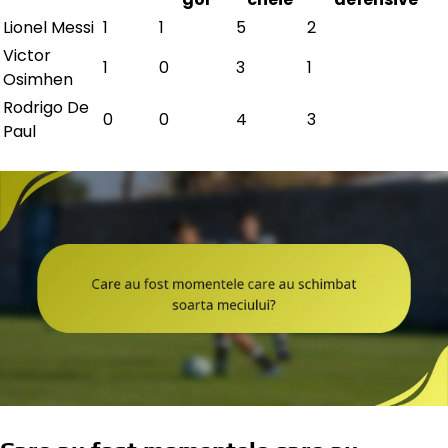
Lionel Messi
1
1
5
2
Victor
1
0
3
1
Osimhen
Rodrigo De
0
0
4
3
Paul