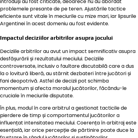
introduși au fost criticate, deoarece nu au abordat
problemele presante de pe teren. Ajustările tactice
eficiente sunt vitale în meciurile cu mize mari, iar lipsurile
Argentinei în acest domeniu au fost evidente.
Impactul deciziilor arbitrilor asupra jocului
Deciziile arbitrilor au avut un impact semnificativ asupra
desfășurării și rezultatului meciului. Deciziile
controversate, inclusiv o faultare discutabilă care a dus
la o lovitură liberă, au stârnit dezbateri între jucători și
fani deopotrivă. Astfel de decizii pot schimba
momentum și afecta moralul jucătorilor, făcându-le
cruciale în meciurile disputate.
În plus, modul în care arbitrul a gestionat tacticile de
pierdere de timp și comportamentul jucătorilor a
influențat intensitatea meciului. Coerența în arbitraj este
esențială, iar orice percepție de părtinire poate duce la
frustrare în rândul jucătorilor și susținătorilor.