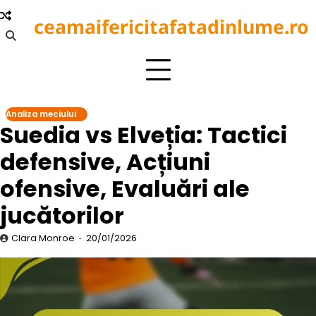
Skip
ceamaifericitafatadinlume.ro
to
content
Analiza meciului
Suedia vs Elveția: Tactici
defensive, Acțiuni
ofensive, Evaluări ale
jucătorilor
Clara Monroe
20/01/2026