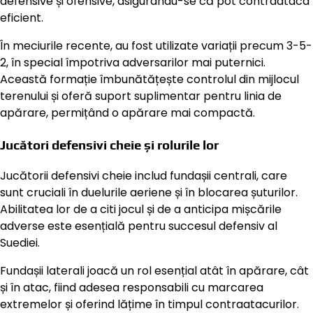
defensive și ofensive, asigurându-se că pot contraataca
eficient.
În meciurile recente, au fost utilizate variații precum 3-5-
2, în special împotriva adversarilor mai puternici.
Această formație îmbunătățește controlul din mijlocul
terenului și oferă suport suplimentar pentru linia de
apărare, permițând o apărare mai compactă.
Jucători defensivi cheie și rolurile lor
Jucătorii defensivi cheie includ fundașii centrali, care
sunt cruciali în duelurile aeriene și în blocarea șuturilor.
Abilitatea lor de a citi jocul și de a anticipa mișcările
adverse este esențială pentru succesul defensiv al
Suediei.
Fundașii laterali joacă un rol esențial atât în apărare, cât
și în atac, fiind adesea responsabili cu marcarea
extremelor și oferind lățime în timpul contraatacurilor.