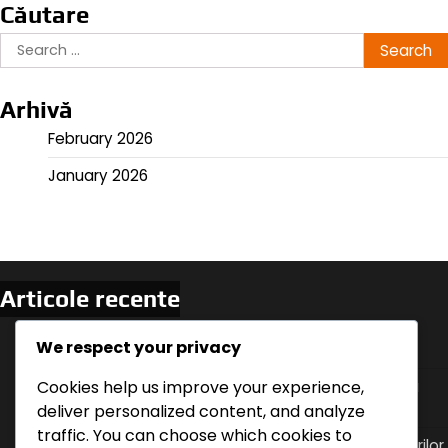
Căutare
Search
for:
Arhivă
February 2026
January 2026
Articole recente
Germania vs Suedia: Momente cheie ale meciului,
We respect your privacy
Statistici ale jucătorilor, Formatii ale echipelor
Cookies help us improve your experience,
Uruguay vs Portugalia: Dinamica meciului, Jucători
cheie, Ajustări tactice
deliver personalized content, and analyze
traffic. You can choose which cookies to
Tacticile ofensive ale Uruguayului: Mișcările jucătorilor,