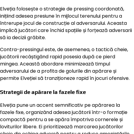
Elveția folosește o strategie de pressing coordonată,
inițiind adesea presiune în mijlocul terenului pentru a
întrerupe jocul de construcție al adversarului. Aceasta
implică jucători care închid spațiile și forțează adversarii
să ia decizii grăbite.
Contra-pressingul este, de asemenea, o tactică cheie,
jucătorii recâștigând rapid posesia după ce pierd
mingea. Această abordare minimizează timpul
adversarului de a profita de golurile din apărare și
permite Elveției să tranziționeze rapid în jocuri ofensive.
Strategii de apărare la fazele fixe
Elveția pune un accent semnificativ pe apărarea la
fazele fixe, organizând adesea jucătorii într-o formație
compactă pentru a se apăra împotriva cornerele și
loviturilor libere. Ei prioritizează marcarea jucătorilor
cheie din echipa adversă pentru a reduce amenințările