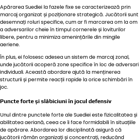
Apărarea Suediei la fazele fixe se caracterizează prin
marcaj organizat și poziționare strategică. Jucătorii sunt
desemnați roluri specifice, cum ar fi marcarea om la om
a adversarilor cheie în timpul cornerele și loviturilor
libere, pentru a minimiza amenințările din mingile
aeriene.
În plus, ei folosesc adesea un sistem de marcaj zonal,
unde jucătorii acoperă zone specifice în loc de adversari
individuali. Această abordare ajută la menținerea
structurii și permite reacții rapide la orice schimbări în
joc.
Puncte forte și slăbiciuni în jocul defensiv
Unul dintre punctele forte ale Suediei este fizicalitatea și
abilitatea aeriană, ceea ce îi face formidabili în situațiile
de apărare. Abordarea lor disciplinată asigură că
jucătorii rămân organizați și concentrați, reducând