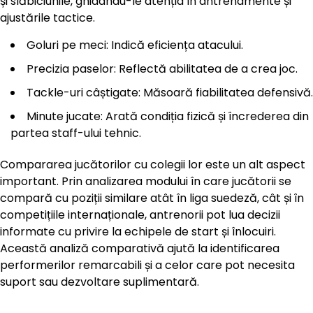
și slăbiciunile, ghidându-le atenția în antrenamente și
ajustările tactice.
Goluri pe meci: Indică eficiența atacului.
Precizia paselor: Reflectă abilitatea de a crea joc.
Tackle-uri câștigate: Măsoară fiabilitatea defensivă.
Minute jucate: Arată condiția fizică și încrederea din
partea staff-ului tehnic.
Compararea jucătorilor cu colegii lor este un alt aspect
important. Prin analizarea modului în care jucătorii se
compară cu poziții similare atât în liga suedeză, cât și în
competițiile internaționale, antrenorii pot lua decizii
informate cu privire la echipele de start și înlocuiri.
Această analiză comparativă ajută la identificarea
performerilor remarcabili și a celor care pot necesita
suport sau dezvoltare suplimentară.