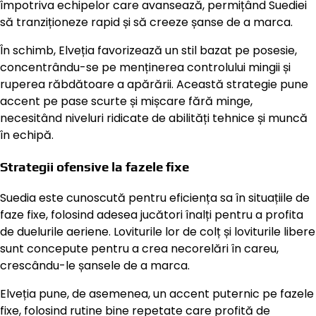
împotriva echipelor care avansează, permițând Suediei
să tranziționeze rapid și să creeze șanse de a marca.
În schimb, Elveția favorizează un stil bazat pe posesie,
concentrându-se pe menținerea controlului mingii și
ruperea răbdătoare a apărării. Această strategie pune
accent pe pase scurte și mișcare fără minge,
necesitând niveluri ridicate de abilități tehnice și muncă
în echipă.
Strategii ofensive la fazele fixe
Suedia este cunoscută pentru eficiența sa în situațiile de
faze fixe, folosind adesea jucători înalți pentru a profita
de duelurile aeriene. Loviturile lor de colț și loviturile libere
sunt concepute pentru a crea necorelări în careu,
crescându-le șansele de a marca.
Elveția pune, de asemenea, un accent puternic pe fazele
fixe, folosind rutine bine repetate care profită de