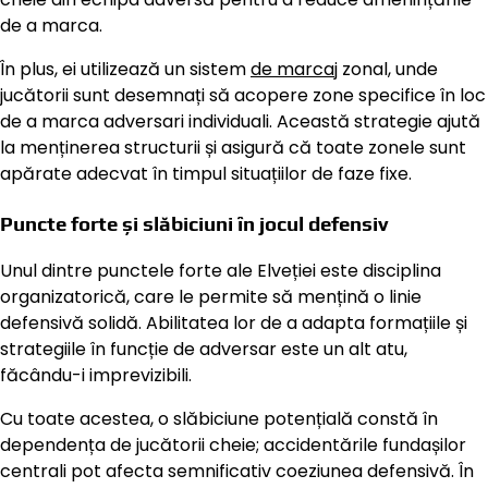
de a marca.
În plus, ei utilizează un sistem
de marcaj
zonal, unde
jucătorii sunt desemnați să acopere zone specifice în loc
de a marca adversari individuali. Această strategie ajută
la menținerea structurii și asigură că toate zonele sunt
apărate adecvat în timpul situațiilor de faze fixe.
Puncte forte și slăbiciuni în jocul defensiv
Unul dintre punctele forte ale Elveției este disciplina
organizatorică, care le permite să mențină o linie
defensivă solidă. Abilitatea lor de a adapta formațiile și
strategiile în funcție de adversar este un alt atu,
făcându-i imprevizibili.
Cu toate acestea, o slăbiciune potențială constă în
dependența de jucătorii cheie; accidentările fundașilor
centrali pot afecta semnificativ coeziunea defensivă. În