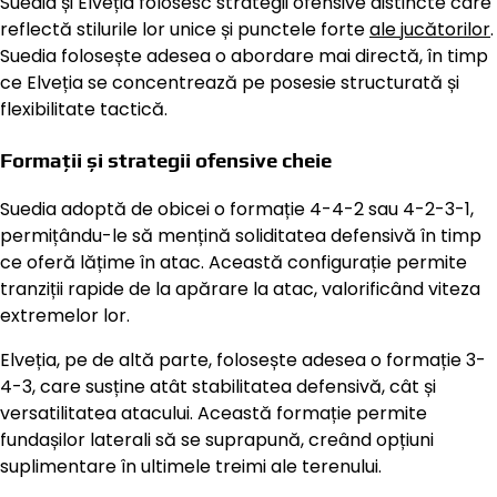
Suedia și Elveția folosesc strategii ofensive distincte care
reflectă stilurile lor unice și punctele forte
ale jucătorilor
.
Suedia folosește adesea o abordare mai directă, în timp
ce Elveția se concentrează pe posesie structurată și
flexibilitate tactică.
Formații și strategii ofensive cheie
Suedia adoptă de obicei o formație 4-4-2 sau 4-2-3-1,
permițându-le să mențină soliditatea defensivă în timp
ce oferă lățime în atac. Această configurație permite
tranziții rapide de la apărare la atac, valorificând viteza
extremelor lor.
Elveția, pe de altă parte, folosește adesea o formație 3-
4-3, care susține atât stabilitatea defensivă, cât și
versatilitatea atacului. Această formație permite
fundașilor laterali să se suprapună, creând opțiuni
suplimentare în ultimele treimi ale terenului.