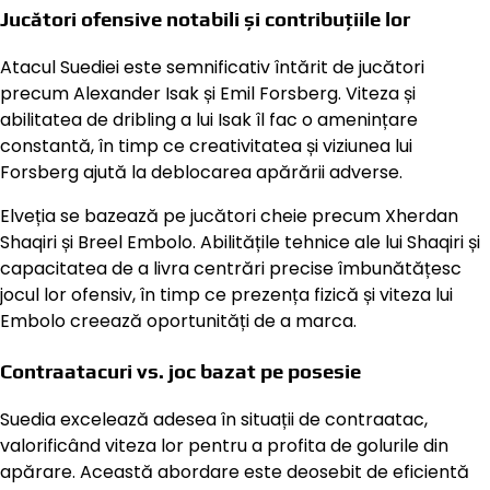
Jucători ofensive notabili și contribuțiile lor
Atacul Suediei este semnificativ întărit de jucători
precum Alexander Isak și Emil Forsberg. Viteza și
abilitatea de dribling a lui Isak îl fac o amenințare
constantă, în timp ce creativitatea și viziunea lui
Forsberg ajută la deblocarea apărării adverse.
Elveția se bazează pe jucători cheie precum Xherdan
Shaqiri și Breel Embolo. Abilitățile tehnice ale lui Shaqiri și
capacitatea de a livra centrări precise îmbunătățesc
jocul lor ofensiv, în timp ce prezența fizică și viteza lui
Embolo creează oportunități de a marca.
Contraatacuri vs. joc bazat pe posesie
Suedia excelează adesea în situații de contraatac,
valorificând viteza lor pentru a profita de golurile din
apărare. Această abordare este deosebit de eficientă