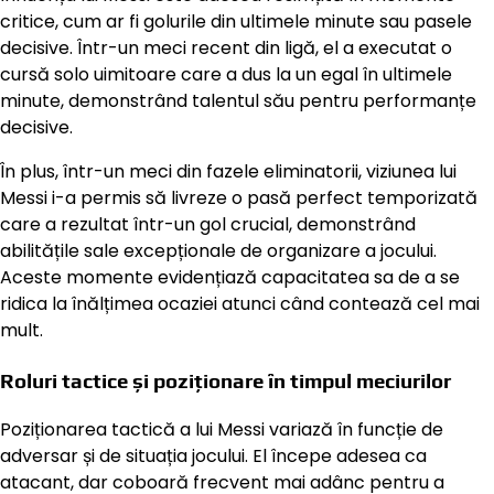
critice, cum ar fi golurile din ultimele minute sau pasele
decisive. Într-un meci recent din ligă, el a executat o
cursă solo uimitoare care a dus la un egal în ultimele
minute, demonstrând talentul său pentru performanțe
decisive.
În plus, într-un meci din fazele eliminatorii, viziunea lui
Messi i-a permis să livreze o pasă perfect temporizată
care a rezultat într-un gol crucial, demonstrând
abilitățile sale excepționale de organizare a jocului.
Aceste momente evidențiază capacitatea sa de a se
ridica la înălțimea ocaziei atunci când contează cel mai
mult.
Roluri tactice și poziționare în timpul meciurilor
Poziționarea tactică a lui Messi variază în funcție de
adversar și de situația jocului. El începe adesea ca
atacant, dar coboară frecvent mai adânc pentru a