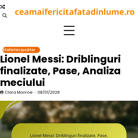
Skip
ceamaifericitafatadinlume.ro
to
content
Statistici jucător
Lionel Messi: Driblinguri
finalizate, Pase, Analiza
meciului
Clara Monroe
08/01/2026