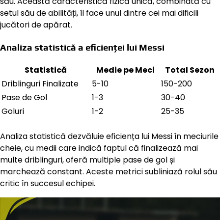
său. Această caracteristică fizică unică, combinată cu
setul său de abilități, îl face unul dintre cei mai dificili
jucători de apărat.
Analiza statistică a eficienței lui Messi
Statistică
Medie pe Meci
Total Sezon
Driblinguri Finalizate
5-10
150-200
Pase de Gol
1-3
30-40
Goluri
1-2
25-35
Analiza statistică dezvăluie eficiența lui Messi în meciurile
cheie, cu medii care indică faptul că finalizează mai
multe driblinguri, oferă multiple pase de gol și
marchează constant. Aceste metrici subliniază rolul său
critic în succesul echipei.