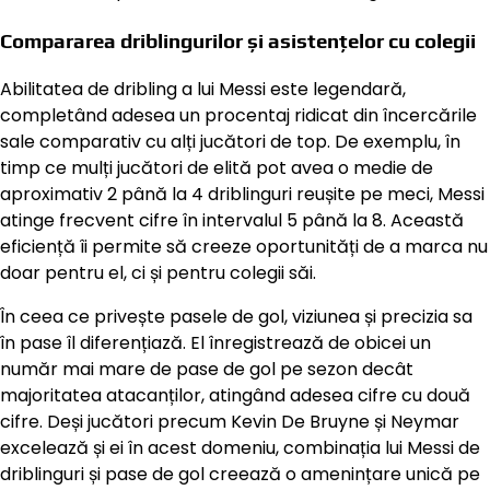
Compararea driblingurilor și asistențelor cu colegii
Abilitatea de dribling a lui Messi este legendară,
completând adesea un procentaj ridicat din încercările
sale comparativ cu alți jucători de top. De exemplu, în
timp ce mulți jucători de elită pot avea o medie de
aproximativ 2 până la 4 driblinguri reușite pe meci, Messi
atinge frecvent cifre în intervalul 5 până la 8. Această
eficiență îi permite să creeze oportunități de a marca nu
doar pentru el, ci și pentru colegii săi.
În ceea ce privește pasele de gol, viziunea și precizia sa
în pase îl diferențiază. El înregistrează de obicei un
număr mai mare de pase de gol pe sezon decât
majoritatea atacanților, atingând adesea cifre cu două
cifre. Deși jucători precum Kevin De Bruyne și Neymar
excelează și ei în acest domeniu, combinația lui Messi de
driblinguri și pase de gol creează o amenințare unică pe