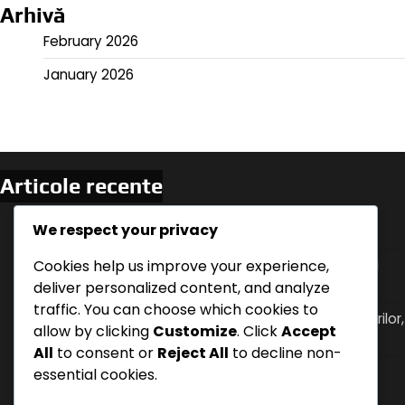
Arhivă
February 2026
January 2026
Articole recente
Germania vs Suedia: Momente cheie ale meciului,
We respect your privacy
Statistici ale jucătorilor, Formatii ale echipelor
Cookies help us improve your experience,
Uruguay vs Portugalia: Dinamica meciului, Jucători
cheie, Ajustări tactice
deliver personalized content, and analyze
traffic. You can choose which cookies to
Tacticile ofensive ale Uruguayului: Mișcările jucătorilor,
allow by clicking
Customize
. Click
Accept
strategiile de marcaj, dinamica meciului
All
to consent or
Reject All
to decline non-
Spania vs Iran: Ocazii de marcaj, Erori de apărare,
essential cookies.
Momentele cheie ale jucătorilor