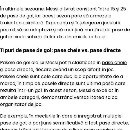
În ultimele sezoane, Messi a livrat constant între 15 și 25
de pase de gol, iar acest sezon pare să urmeze o
traiectorie similară. Experiența și înțelegerea jocului îi
permit să se adapteze și să mențină numărul de pase de
gol în ciuda schimbărilor din dinamicile echipei.
Tipuri de pase de gol: pase cheie vs. pase directe
Pasele de gol ale lui Messi pot fi clasificate în
pase cheie
și pase directe, fiecare având un scop diferit în joc.
Pasele cheie sunt cele care duc la o oportunitate de a
marca, în timp ce pasele directe sunt ultima pasă care
rezultă într-un gol. În acest sezon, Messi a excelat în
ambele categorii, demonstrând versatilitatea sa ca
organizator de joc.
De exemplu, în meciurile în care a înregistrat multiple
pase de gol, o porțiune semnificativă a fost pase directe,
demonstrând abilitatea sa de a livra pase precise sub