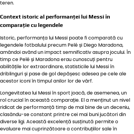
teren.
Context istoric al performanței lui Messi în
comparație cu legendele
Istoric, performanța lui Messi poate fi comparată cu
legendele fotbalului precum Pelé și Diego Maradona,
amândoi având un impact semnificativ asupra jocului. În
timp ce Pelé și Maradona erau cunoscuți pentru
abilitățile lor extraordinare, statisticile lui Messi în
driblinguri și pase de gol depășesc adesea pe cele ale
acestor iconi în timpul anilor lor de vârf.
Longevitatea lui Messi în sport joacă, de asemenea, un
rol crucial în această comparație. El a menținut un nivel
ridicat de performanță timp de mai bine de un deceniu,
clasându-se constant printre cei mai buni jucători din
diverse ligi. Această excelență susținută permite o
evaluare mai cuprinzătoare a contribuțiilor sale în