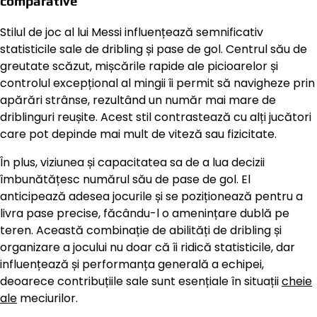
comparative
Stilul de joc al lui Messi influențează semnificativ
statisticile sale de dribling și pase de gol. Centrul său de
greutate scăzut, mișcările rapide ale picioarelor și
controlul excepțional al mingii îi permit să navigheze prin
apărări strânse, rezultând un număr mai mare de
driblinguri reușite. Acest stil contrastează cu alți jucători
care pot depinde mai mult de viteză sau fizicitate.
În plus, viziunea și capacitatea sa de a lua decizii
îmbunătățesc numărul său de pase de gol. El
anticipează adesea jocurile și se poziționează pentru a
livra pase precise, făcându-l o amenințare dublă pe
teren. Această combinație de abilități de dribling și
organizare a jocului nu doar că îi ridică statisticile, dar
influențează și performanța generală a echipei,
deoarece contribuțiile sale sunt esențiale în situații
cheie
ale
meciurilor.