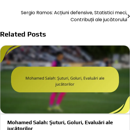
Sergio Ramos: Acțiuni defensive, Statistici meci,
Post
Contribuții ale jucătorului
navigation
Related Posts
Mohamed Salah: Şuturi, Goluri, Evaluări ale
jucătorilor