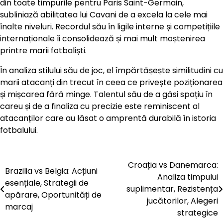
din toate timpurile pentru Paris Saint-Germain,
subliniază abilitatea lui Cavani de a excela la cele mai
înalte niveluri. Recordul său în ligile interne și competițiile
internaționale îi consolidează și mai mult moștenirea
printre marii fotbaliști.
În analiza stilului său de joc, el împărtășește similitudini cu
marii atacanți din trecut în ceea ce privește poziționarea
și mișcarea fără minge. Talentul său de a găsi spațiu în
careu și de a finaliza cu precizie este reminiscent al
atacanților care au lăsat o amprentă durabilă în istoria
fotbalului.
Croația vs Danemarca:
Post
Brazilia vs Belgia: Acțiuni
Analiza timpului
esențiale, Strategii de
navigation
suplimentar, Rezistența
apărare, Oportunități de
jucătorilor, Alegeri
marcaj
strategice