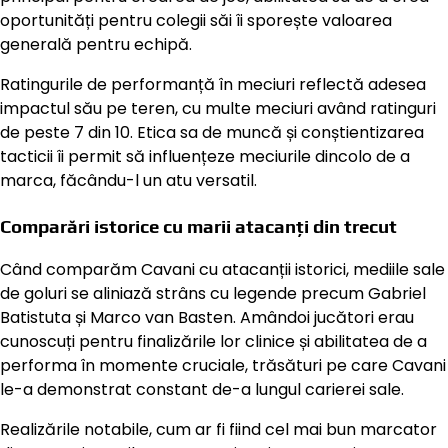
oportunități pentru colegii săi îi sporește valoarea
generală pentru echipă.
Ratingurile de performanță în meciuri reflectă adesea
impactul său pe teren, cu multe meciuri având ratinguri
de peste 7 din 10. Etica sa de muncă și conștientizarea
tacticii îi permit să influențeze meciurile dincolo de a
marca, făcându-l un atu versatil.
Comparări istorice cu marii atacanți din trecut
Când comparăm Cavani cu atacanții istorici, mediile sale
de goluri se aliniază strâns cu legende precum Gabriel
Batistuta și Marco van Basten. Amândoi jucători erau
cunoscuți pentru finalizările lor clinice și abilitatea de a
performa în momente cruciale, trăsături pe care Cavani
le-a demonstrat constant de-a lungul carierei sale.
Realizările notabile, cum ar fi fiind cel mai bun marcator