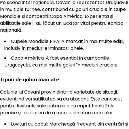
Pe scena internațională, Cavani a reprezentat Uruguayul
în multiple turnee, contribuind cu goluri cruciale în Cupe
Mondiale și competiții Copa América. Experiența și
abilitățile sale l-au făcut un jucător vital pentru echipa
națională.
Cupele Mondiale FIFA: A marcat în mai multe ediții,
inclusiv
în meciuri
eliminatorii cheie.
Copa América: A fost esențial în campaniile
Uruguayului, cu mai multe goluri în meciuri cruciale.
Tipuri de goluri marcate
Golurile lui Cavani provin dintr-o varietate de situații,
evidențiind versatilitatea sa ca atacant. Este cunoscut
pentru loviturile sale puternice cu capul, finalizările
precise și abilitatea de a marca din afara careului.
Lovituri cu capul: Marchează frecvent din centrări și