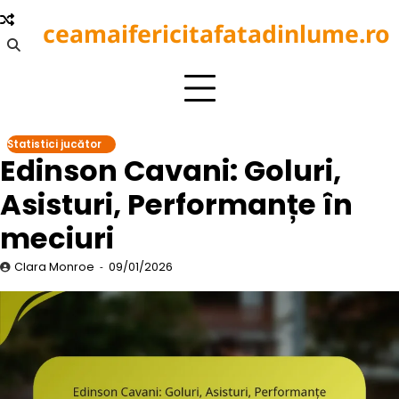
Skip
ceamaifericitafatadinlume.ro
to
content
Statistici jucător
Edinson Cavani: Goluri,
Asisturi, Performanțe în
meciuri
Clara Monroe
09/01/2026