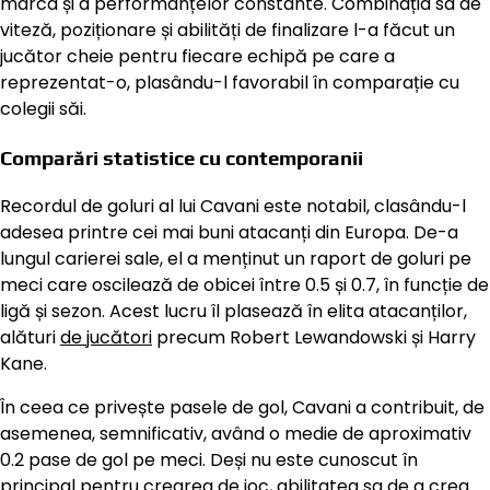
marca și a performanțelor constante. Combinația sa de
viteză, poziționare și abilități de finalizare l-a făcut un
jucător cheie pentru fiecare echipă pe care a
reprezentat-o, plasându-l favorabil în comparație cu
colegii săi.
Comparări statistice cu contemporanii
Recordul de goluri al lui Cavani este notabil, clasându-l
adesea printre cei mai buni atacanți din Europa. De-a
lungul carierei sale, el a menținut un raport de goluri pe
meci care oscilează de obicei între 0.5 și 0.7, în funcție de
ligă și sezon. Acest lucru îl plasează în elita atacanților,
alături
de jucători
precum Robert Lewandowski și Harry
Kane.
În ceea ce privește pasele de gol, Cavani a contribuit, de
asemenea, semnificativ, având o medie de aproximativ
0.2 pase de gol pe meci. Deși nu este cunoscut în
principal pentru crearea de joc, abilitatea sa de a crea