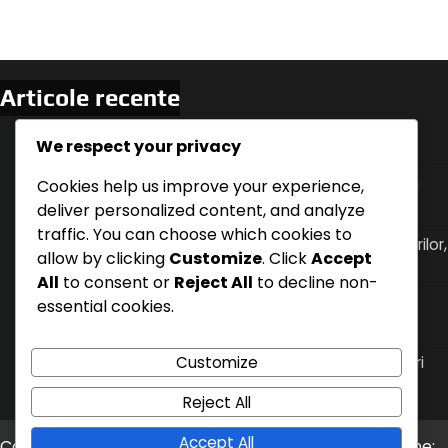
Articole recente
Germania vs Suedia: Momente cheie ale meciului,
We respect your privacy
Statistici ale jucătorilor, Formatii ale echipelor
Uruguay vs Portugalia: Dinamica meciului, Jucători
Cookies help us improve your experience,
cheie, Ajustări tactice
deliver personalized content, and analyze
traffic. You can choose which cookies to
Tacticile ofensive ale Uruguayului: Mișcările jucătorilor,
allow by clicking
Customize
. Click
Accept
strategiile de marcaj, dinamica meciului
All
to consent or
Reject All
to decline non-
Spania vs Iran: Ocazii de marcaj, Erori de apărare,
essential cookies.
Momentele cheie ale jucătorilor
Flexibilitatea Tactică a Columbiei: Formatii, Ajustări
Customize
ale Jucătorilor, Impactul în Meci
Reject All
Accept All
Copyright © 2026
ceamaifericitafatadinlume.ro
Theme: