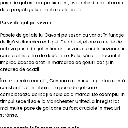
pase de gol este impresionant, evidențiind abilitatea sa
de a pregăti goluri pentru colegii săi.
Pase de gol pe sezon
Pasele de gol ale lui Cavani pe sezon au variat în funcție
de ligă și dinamica echipei. De obicei, el are o medie de
câteva pase de gol în fiecare sezon, cu unele sezoane în
care a atins cifra de două cifre. Rolul său ca atacant îl
implică adesea atât în marcarea de goluri, cât și în
crearea de ocazii.
În sezoanele recente, Cavani a menținut o performanță
constantă, contribuind cu pase de gol care
completează abilitățile sale de a marca. De exemplu, în
timpul șederii sale la Manchester United, a înregistrat
mai multe pase de gol care au fost cruciale în meciuri
strânse.
Pase notabile în meciuri cruciale