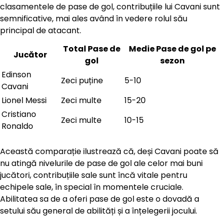
clasamentele de pase de gol, contribuțiile lui Cavani sunt
semnificative, mai ales având în vedere rolul său
principal de atacant.
Total Pase de
Medie Pase de gol pe
Jucător
gol
sezon
Edinson
Zeci puține
5-10
Cavani
Lionel Messi
Zeci multe
15-20
Cristiano
Zeci multe
10-15
Ronaldo
Această comparație ilustrează că, deși Cavani poate să
nu atingă nivelurile de pase de gol ale celor mai buni
jucători, contribuțiile sale sunt încă vitale pentru
echipele sale, în special în momentele cruciale.
Abilitatea sa de a oferi pase de gol este o dovadă a
setului său general de abilități și a înțelegerii jocului.