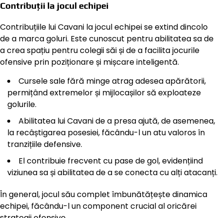
Contribuții la jocul echipei
Contribuțiile lui Cavani la jocul echipei se extind dincolo
de a marca goluri. Este cunoscut pentru abilitatea sa de
a crea spațiu pentru colegii săi și de a facilita jocurile
ofensive prin poziționare și mișcare inteligentă.
Cursele sale fără minge atrag adesea apărătorii,
permițând extremelor și mijlocașilor să exploateze
golurile.
Abilitatea lui Cavani de a presa ajută, de asemenea,
la recâștigarea posesiei, făcându-l un atu valoros în
tranzițiile defensive.
El contribuie frecvent cu pase de gol, evidențiind
viziunea sa și abilitatea de a se conecta cu alți atacanți.
În general, jocul său complet îmbunătățește dinamica
echipei, făcându-l un component crucial al oricărei
strategii ofensive.